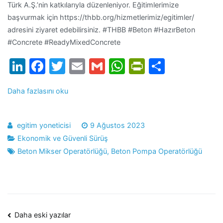
Türk A.Ş.’nin katkılarıyla düzenleniyor. Eğitimlerimize
başvurmak için https://thbb.org/hizmetlerimiz/egitimler/
adresini ziyaret edebilirsiniz. #THBB #Beton #HazırBeton
#Concrete #ReadyMixedConcrete
LinkedIn
Facebook
Twitter
Email
Gmail
WhatsApp
PrintFrien
Share
Daha fazlasını oku
egitim yoneticisi
9 Ağustos 2023
Ekonomik ve Güvenli Sürüş
Beton Mikser Operatörlüğü
,
Beton Pompa Operatörlüğü
Yazı
Daha eski yazılar