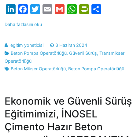
LinkedIn
Facebook
Twitter
Email
Gmail
WhatsApp
PrintFrien
Share
Daha fazlasını oku
egitim yoneticisi
3 Haziran 2024
Beton Pompa Operatörlüğü
,
Güvenli Sürüş
,
Transmikser
Operatörlüğü
Beton Mikser Operatörlüğü
,
Beton Pompa Operatörlüğü
Ekonomik ve Güvenli Sürüş
Eğitimimizi, İNOSEL
Çimento Hazır Beton