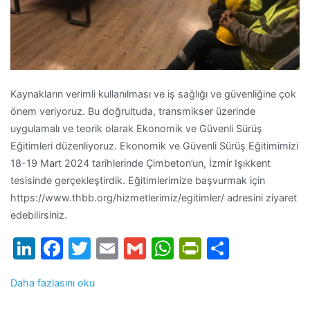
Kaynakların verimli kullanılması ve iş sağlığı ve güvenliğine çok
önem veriyoruz. Bu doğrultuda, transmikser üzerinde
uygulamalı ve teorik olarak Ekonomik ve Güvenli Sürüş
Eğitimleri düzenliyoruz. Ekonomik ve Güvenli Sürüş Eğitimimizi
18-19 Mart 2024 tarihlerinde Çimbeton’un, İzmir Işıkkent
tesisinde gerçekleştirdik. Eğitimlerimize başvurmak için
https://www.thbb.org/hizmetlerimiz/egitimler/ adresini ziyaret
edebilirsiniz.
LinkedIn
Facebook
Twitter
Email
Gmail
WhatsApp
PrintFrien
Share
Daha fazlasını oku