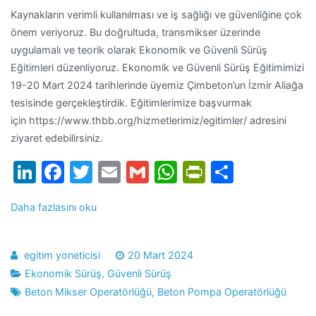
Kaynakların verimli kullanılması ve iş sağlığı ve güvenliğine çok
önem veriyoruz. Bu doğrultuda, transmikser üzerinde
uygulamalı ve teorik olarak Ekonomik ve Güvenli Sürüş
Eğitimleri düzenliyoruz. Ekonomik ve Güvenli Sürüş Eğitimimizi
19-20 Mart 2024 tarihlerinde üyemiz Çimbeton’un İzmir Aliağa
tesisinde gerçekleştirdik. Eğitimlerimize başvurmak
için https://www.thbb.org/hizmetlerimiz/egitimler/ adresini
ziyaret edebilirsiniz.
LinkedIn
Facebook
Twitter
Email
Gmail
WhatsApp
PrintFrien
Share
Daha fazlasını oku
egitim yoneticisi
20 Mart 2024
Ekonomik Sürüş
,
Güvenli Sürüş
Beton Mikser Operatörlüğü
,
Beton Pompa Operatörlüğü