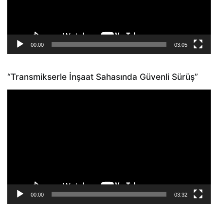
00:00
03:05
“Transmikserle İnşaat Sahasında Güvenli Sürüş”
Video
oynatıcı
00:00
03:32