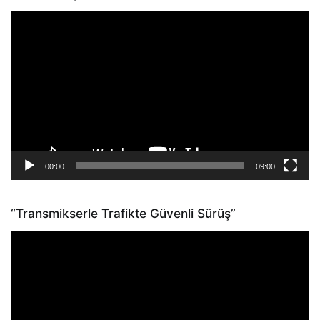
Video
oynatıcı
00:00
09:00
“Transmikserle Trafikte Güvenli Sürüş”
Video
oynatıcı