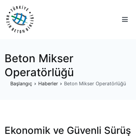
İçeriğe
geç
Türkiye Hazır Beton Birliği Eğitimleri
Türkiye Hazır Beton Birliği, Beton Sektörüne Yönelik Eğitimler
düzenlemektedir.
Beton Mikser
Operatörlüğü
Başlangıç
Haberler
Beton Mikser Operatörlüğü
Ekonomik ve Güvenli Sürüş