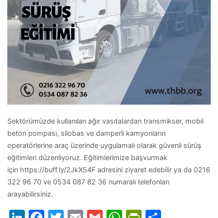
Sektörümüzde kullanılan ağır vasıtalardan transmikser, mobil
beton pompası, silobas ve damperli kamyonların
operatörlerine araç üzerinde uygulamalı olarak güvenli sürüş
eğitimleri düzenliyoruz. Eğitimlerimize başvurmak
için https://buff.ly/2JkX54F adresini ziyaret edebilir ya da 0216
322 96 70 ve 0534 087 82 36 numaralı telefonları
arayabilirsiniz.
LinkedIn
Facebook
Twitter
Email
Gmail
WhatsApp
PrintFrien
Share