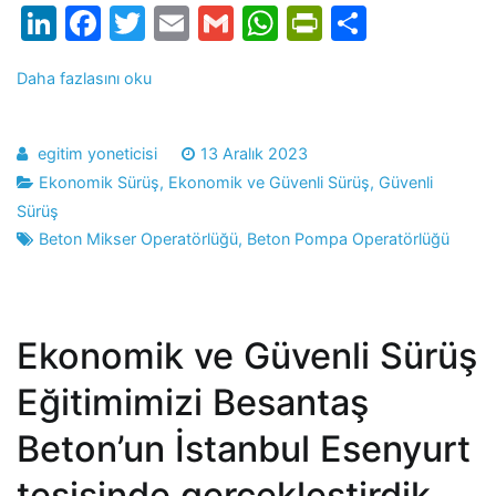
LinkedIn
Facebook
Twitter
Email
Gmail
WhatsApp
PrintFrien
Share
Daha fazlasını oku
egitim yoneticisi
13 Aralık 2023
Ekonomik Sürüş
,
Ekonomik ve Güvenli Sürüş
,
Güvenli
Sürüş
Beton Mikser Operatörlüğü
,
Beton Pompa Operatörlüğü
Ekonomik ve Güvenli Sürüş
Eğitimimizi Besantaş
Beton’un İstanbul Esenyurt
tesisinde gerçekleştirdik