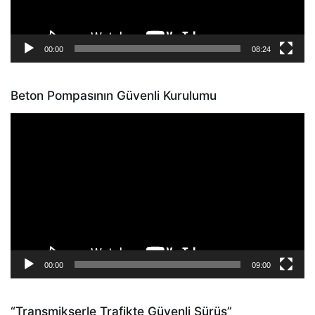
00:00
08:24
Beton Pompasının Güvenli Kurulumu
Video
oynatıcı
00:00
09:00
“Transmikserle Trafikte Güvenli Sürüş”